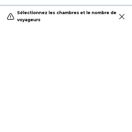
Sélectionnez les chambres et le nombre de
voyageurs
HOTEL PALACIO DE VILLAPANÉS
Calle Santiago, 31, 41003 Sevilla
Teléphone:
+34 954 50 20 63
concierge@palaciovillapanes.com