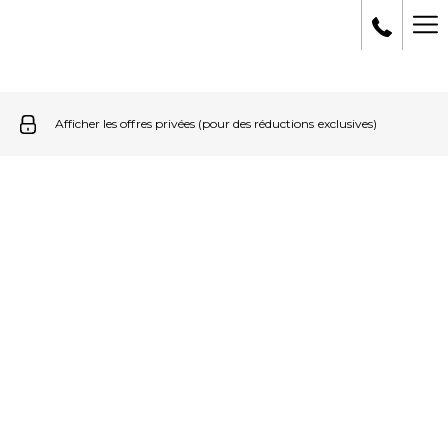
Li
pl
Afficher les offres privées (pour des réductions exclusives)